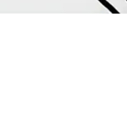
Eine wunderschöne Gans und ein niedliches Küken
präsentieren unwiderstehliche Angebote aus dem Bereich
Betten und Vorhänge.
Regie
Olaf Kamin, Rey Sommerkamp
Kunde
Createam / REITER
Produktionsjahr
2009 - 2013